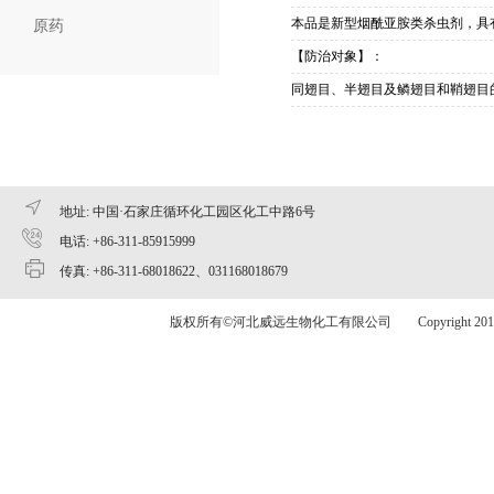
本品是新型烟酰亚胺类杀虫剂，具
原药
【防治对象】：
同翅目、半翅目及鳞翅目和鞘翅目
地址: 中国·石家庄循环化工园区化工中路6号
电话: +86-311-85915999
传真: +86-311-68018622、031168018679
版权所有©河北威远生物化工有限公司 Copyright 2015 www.v