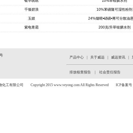
银早咣咣
10%草铵膦水剂
千顷碧浪
10%苯磺隆可湿性粉剂
玉媄
24%烟嘧•硝磺•莠可分散油
紫电青霜
200克/升草铵膦水剂
号
产品中心
|
关于威远
|
威远资讯
|
排放核查报告
|
社会责任报告
公司 Copyright 2015 www.veyong.com All Rights Reserved ICP备案