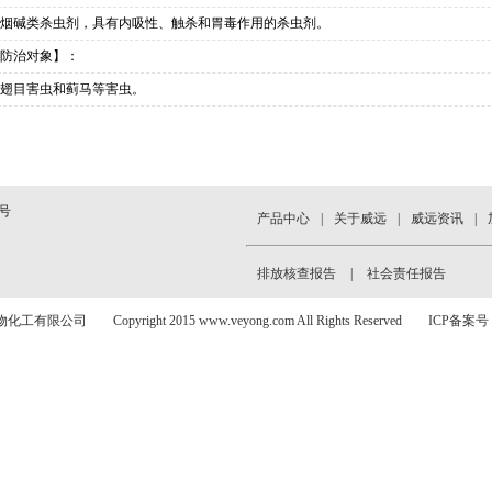
烟碱类杀虫剂，具有内吸性、触杀和胃毒作用的杀虫剂。
防治对象】：
翅目害虫和蓟马等害虫。
号
产品中心
|
关于威远
|
威远资讯
|
排放核查报告
|
社会责任报告
公司 Copyright 2015 www.veyong.com All Rights Reserved ICP备案