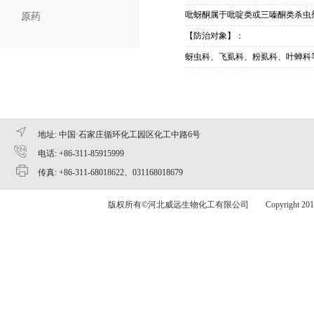
吡蚜酮属于吡啶类或三嗪酮类杀虫
原药
【防治对象】：
蚜虫科、飞虱科、粉虱科、叶蝉科
地址: 中国·石家庄循环化工园区化工中路6号
电话: +86-311-85915999
传真: +86-311-68018622、031168018679
版权所有©河北威远生物化工有限公司 Copyright 2015 www.v