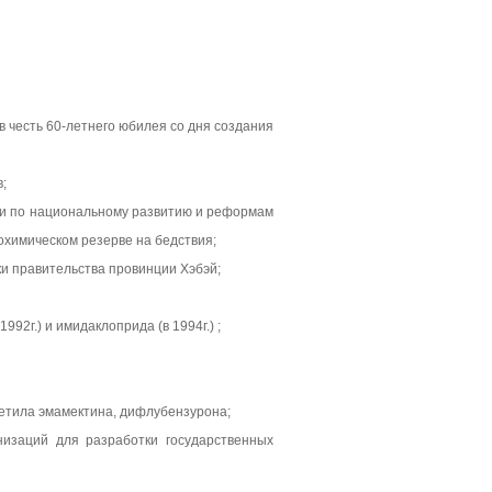
 честь 60-летнего юбилея со дня создания
;
сии по национальному развитию и реформам
охимическом резерве на бедствия;
и правительства провинции Хэбэй;
2г.) и имидаклоприда (в 1994г.) ;
етила эмамектина, дифлубензурона;
низаций для разработки государственных