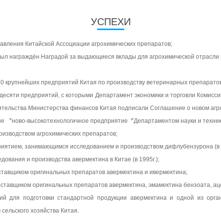
УСПЕХИ
авления Китайской Ассоциации агрохимических препаратов;
был награждён Наградой за выдающиеся вклады для агрохимической отрасли в
 50 крупнейших предприятий Китая по производству ветеринарных препаратов
 десяти предприятий, с которыми Департамент экономики и торговли Комис
ительства Министерства финансов Китая подписали Соглашение о новом агр
ние 〝ново-высокотехнологичное предприятие〞Департаментом науки и техник
оизводством агрохимических препаратов;
иятием, занимающимся исследованием и производством дифлубензурона (в 199
ования и производства авермектина в Китае (в 1995г.);
ставщиком оригинальных препаратов авермектина и ивермектина;
оставщиком оригинальных препаратов авермектина, эмамектина бензоата, ац
й для подготовки стандартной продукции авермектина и одной из орга
сельского хозяйства Китая.